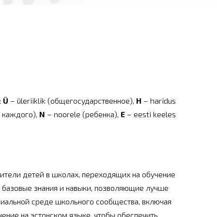
:
Ü
– üleriiklik (общегосударственное),
H
– haridus
я каждого),
N
– noorele (ребенка),
E
– eesti keeles
тели детей в школах, переходящих на обучение
т базовые знания и навыки, позволяющие лучше
циальной среде школьного сообщества,
включая
ение на эстонском языке, чтобы обеспечить