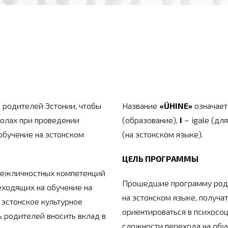
 родителей Эстонии, чтобы
Название
«ÜHINE»
означает
олах при проведении
(образование),
I
– igale (дл
обучение на эстонском
(на эстонском языке).
ЦЕЛЬ ПРОГРАММЫ
межличностных компетенций
Прошедшие программу роди
еходящих на обучение на
на
эстонском языке, получа
 эстонское культурное
ориентироваться в психосо
ь родителей вносить вклад в
сложности перехода на обуч